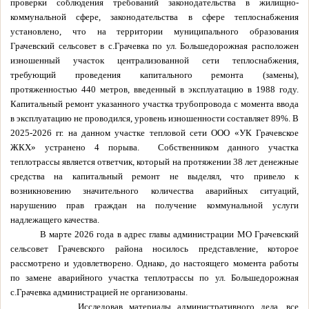
проверки соблюдения требований законодательства в жилищно-
коммунальной сфере, законодательства в сфере теплоснабжения
установлено, что на территории муниципального образования
Грачевский сельсовет в с.Грачевка по ул. Большедорожная расположен
изношенный участок централизованной сети теплоснабжения,
требующий проведения капитального ремонта (замены),
протяженностью 440 метров, введенный в эксплуатацию в 1988 году.
Капитальный ремонт указанного участка трубопровода с момента ввода
в эксплуатацию не проводился, уровень изношенности составляет 89%. В
2025-2026 гг. на данном участке тепловой сети ООО «УК Грачевское
ЖКХ» устранено 4 порыва.
Собственником данного участка
теплотрассы является ответчик, который на протяжении 38 лет денежные
средства на капитальный ремонт не выделял, что привело к
возникновению значительного количества аварийных ситуаций,
нарушению прав граждан на получение коммунальной услуги
надлежащего качества.
В марте 2026 года в адрес главы администрации МО Грачевский
сельсовет Грачевского района носилось представление, которое
рассмотрено и удовлетворено. Однако, до настоящего момента работы
по замене аварийного участка теплотрассы по ул. Большедорожная
с.Грачевка администрацией не организованы.
Исследовав материалы административного дела, все