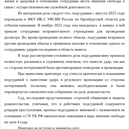
жизни и здоровья в отношении сотрудника места лишения свободы в
связи с осуществлением им служебной деятельности.
Из материалов дела следует что, подсудимая с августа 2025 года
переведена в ФКУ ИК-2 УФСИН России по Оренбургской области для
отбытия наказания. В ноябре 2025 года она находилась
в камере, к ней
пришли сотрудники исправительного учреждения для проведения
досмотра. Во время проведения полного обыска, подсудимая возражала
против проведения обыска и применила насилие в отношении одного из
сотрудников, ударив последнюю в область живота.
В ходе рассмотрения уголовного дела подсудимая вину признала
полностью, раскаялась в содеянном, пояснила, что нанесла удар, так как
со стороны потерпевшей было противоправное поведение и провокация.
При вынесении приговора суд отнесся критически к показаниям
подсудимой о нанесении удара в результате провокации со стороны
потерпевшей, поскольку они являлись неубедительными и были
опровергнуты совокупностью собранных по делу доказательств.
Суд, исследовав представленные стороной обвинения и защиты
доказательства, учитывая, что в действиях подсудимой содержится
рецидив преступления, признал подсудимую виновной с назначением на
основании ст.70 УК РФ окончательно наказания в виде лишения свободы
на срок 4 года.
Приговор не вступил в законную силу.