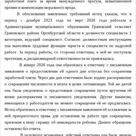
заработной плате за время вынужденного прогула, невыплаченной
премии и компенсации морального вреда.
В обосновании заявленных требований истец указала, что
в
период с декабря 2023 года по март 2026 года работала в
Администрации муниципального образования Грачевский сельсовет
Грачевского района Оренбургской области в должности специалиста 1
категории, ведущий специалист. Согласно должностным инструкциям
она выполняла трудовые функции юриста и специалиста по кадровой
работе. За период работы, со стороны ответчика, к ней не поступали
претензии, к дисциплинарной ответственности не привлекалась.
В январе 2026 года она обратилась к ответчику с письменным
заявлением о предоставлении ей одного дня отпуска без сохранения
заработной платы. Через два дня ответчиком было издано распоряжение
о сокращении численности и штата в целях оптимизации. Той же датой
она была уведомлена о предстоящем сокращении путем вручения ей
копии распоряжения и письменного уведомления. Другие вакансии,
имеющиеся у работодателя на момент сокращения ей не предлагались.
Истец обратилась к ответчику с письменным заявлением об оставлении за
ней приоритетного права для оставления на работе при сокращении,
приложив к нему справку об инвалидности ребенка. Данное обращение
оставлено без ответа.
В результате незаконных действий ответчика она была лишена