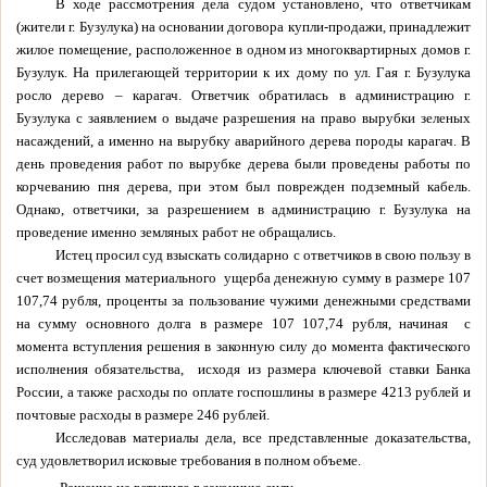
В ходе рассмотрения дела судом установлено, что ответчикам
(жители г. Бузулука) на основании договора купли-продажи, принадлежит
жилое помещение, расположенное в одном из многоквартирных домов г.
Бузулук. На прилегающей территории к их дому по ул. Гая г. Бузулука
росло дерево – карагач. Ответчик обратилась в администрацию г.
Бузулука с заявлением о выдаче разрешения на право вырубки зеленых
насаждений, а именно на вырубку аварийного дерева породы карагач. В
день проведения работ по вырубке дерева были проведены работы по
корчеванию пня дерева, при этом был поврежден подземный кабель.
Однако, ответчики, за разрешением в администрацию г. Бузулука на
проведение именно земляных работ не обращались.
Истец просил суд взыскать солидарно с ответчиков в свою пользу в
счет возмещения материального
ущерба денежную сумму в размере 107
107,74 рубля, проценты за пользование чужими денежными средствами
на сумму основного долга в размере 107 107,74 рубля, начиная
с
момента вступления решения в законную силу до момента фактического
исполнения обязательства,
исходя из размера ключевой ставки Банка
России, а также расходы по оплате госпошлины в размере 4213 рублей и
почтовые расходы в размере 246 рублей.
Исследовав материалы дела, все представленные доказательства,
суд удовлетворил исковые требования в полном объеме.