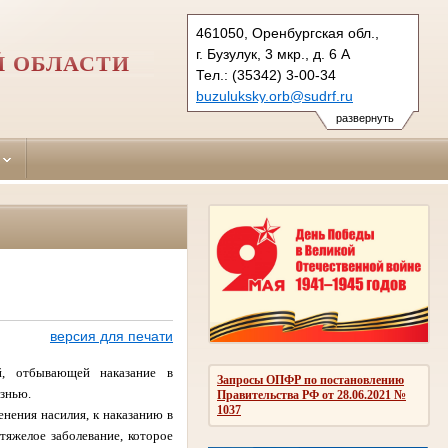
461050, Оренбургская обл.,
г. Бузулук, 3 мкр., д. 6 А
Й ОБЛАСТИ
Тел.: (35342) 3-00-34
buzuluksky.orb@sudrf.ru
развернуть
версия для печати
й, отбывающей наказание в
Запросы ОПФР по постановлению
езнью.
Правительства РФ от 28.06.2021 №
1037
енения насилия, к наказанию в
тяжелое заболевание, которое