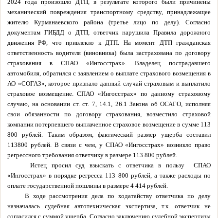
2024 года произошло ДТП, в результате которого были причинены
механический повреждения транспортному средству, принадлежащее
жителю Курманаевского района (третье лицо по делу). Согласно
документам ГИБДД о ДТП, ответчик нарушила Правила дорожного
движения РФ, что привлекло к ДТП. На момент ДТП гражданская
ответственность водителя (виновника) была застрахована по договору
страхования в СПАО «Ингосстрах». Владелец пострадавшего
автомобиля, обратился с заявлением о выплате страхового возмещения в
АО «СОГАЗ», которое признало данный случай страховым и выплатило
страховое возмещение. СПАО «Ингосстрах» по данному страховому
случаю, на основании ст. ст. 7, 14.1, 26.1 Закона об ОСАГО, исполняя
свои обязанности по договору страхования, возместило страховой
компании потерпевшего выплаченное страховое возмещение в сумме 113
800 рублей. Таким образом, фактический размер ущерба составил
113800 рублей. В связи с чем, у СПАО «Ингосстрах» возникло право
регрессного требования ответчику в размере 113 800 рублей.
Истец просил суд взыскать с ответчика в пользу
СПАО
«Ингосстрах» в порядке регресса 113 800 рублей, а также расходы по
оплате государственной пошлины в размере 4 414 рублей.
В ходе рассмотрения дела по ходатайству ответчика по делу
назначалась судебная автотехническая экспертиза, т.к. ответчик не
согласился с суммой ущерба. Согласно заключению судебной экспертизы